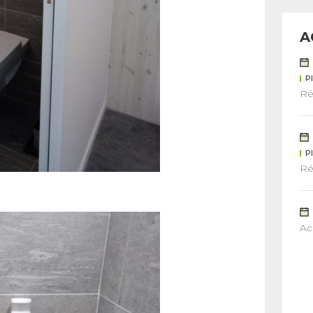
A
P
Ré
P
Ré
Ac