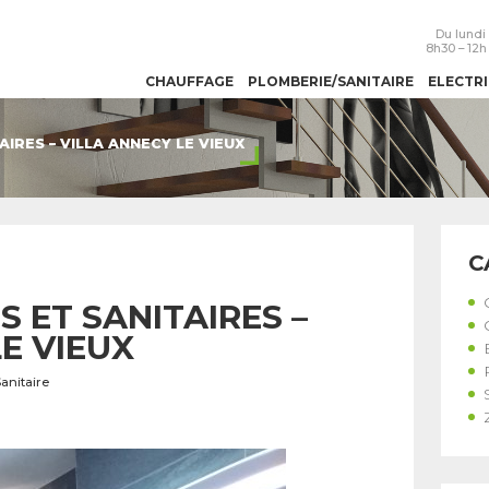
Du lundi
8h30 – 12h 
CHAUFFAGE
PLOMBERIE/SANITAIRE
ELECTRI
AIRES – VILLA ANNECY LE VIEUX
C
S ET SANITAIRES –
E VIEUX
anitaire